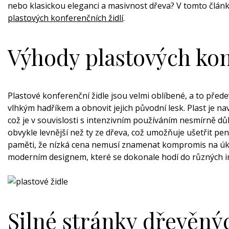
nebo klasickou eleganci a masivnost dřeva? V tomto člá
plastových konferenčních židlí
.
Výhody plastových kon
Plastové konferenční židle jsou velmi oblíbené, a to předevš
vlhkým hadříkem a obnovit jejich původní lesk. Plast je n
což je v souvislosti s intenzivním používáním nesmírně důl
obvykle levnější než ty ze dřeva, což umožňuje ušetřit peníz
paměti, že nízká cena nemusí znamenat kompromis na úko
moderním designem, které se dokonale hodí do různých i
Silné stránky dřevěný