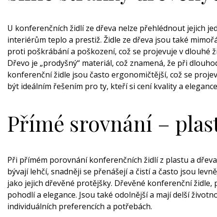
U konferenčních židlí ze dřeva nelze přehlédnout jejich j
interiérům teplo a prestiž. Židle ze dřeva jsou také mimoř
proti poškrábání a poškození, což se projevuje v dlouhé ž
Dřevo je „prodyšný“ materiál, což znamená, že při dlou
konferenční židle jsou často ergonomičtější, což se proje
být ideálním řešením pro ty, kteří si cení kvality a elegance
Přímé srovnání – plas
Při přímém porovnání konferenčních židlí z plastu a dřeva
bývají lehčí, snadněji se přenášejí a čistí a často jsou le
jako jejich dřevěné protějšky. Dřevěné konferenční židle, 
pohodlí a elegance. Jsou také odolnější a mají delší životn
individuálních preferencích a potřebách.