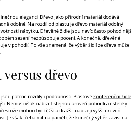
edinečnou eleganci. Dřevo jako přírodní materiál dodává
ádně odolné. Na rozdíl od plastu je dřevo materiál odolný
ivotnosti nábytku. Dřevěné židle jsou navíc často pohodlnějš
hodobém sezení nezpůsobuje pocení. A konečně, dřevěné
vuje v pohodlí. To vše znamená, že výběr židlí ze dřeva může
.
t versus dřevo
 jsou patrné rozdíly i podobnosti. Plastové
konferenční židl
vnější. Nemusí však nabízet stejnou úroveň pohodlí a estetiky
přestože mohou být těžší a dražší, nabízejí vyšší úroveň
ost. Je však třeba mít na paměti, že konečný výběr závisí na