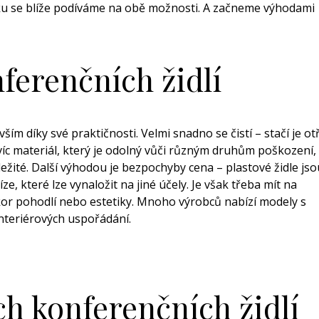
nku se blíže podíváme na obě možnosti. A začneme výhodami
ferenčních židlí
ím díky své praktičnosti. Velmi snadno se čistí – stačí je otř
avíc materiál, který je odolný vůči různým druhům poškození,
ežité. Další výhodou je bezpochyby cena – plastové židle jso
e, které lze vynaložit na jiné účely. Je však třeba mít na
r pohodlí nebo estetiky. Mnoho výrobců nabízí modely s
nteriérových uspořádání.
ch konferenčních židlí