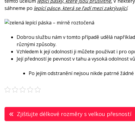
těmto účelům
lepící pásky, které jsou průsvitné.
V některý
sáhneme po
lepící pásce, která se řadí mezi zakrývající
.
Dobrou službu nám v tomto případě udělá napříkla
různými způsoby.
Vzhledem k její odolnosti ji můžete používat i pro 
Její předností je pevnost v tahu a vysoká odolnost vů
Po jejím odstranění nejsou nikde patrné žádné 
Navigace
Zjišťujte délkové rozměry s velkou přesností
pro