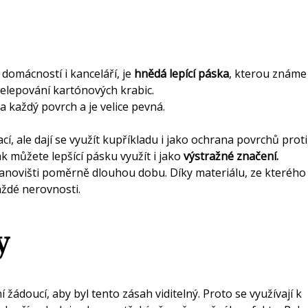
 domácností i kanceláří, je
hnědá lepící páska
, kterou známe
přelepování kartónových krabic.
a každý povrch a je velice pevná.
í, ale dají se využít kupříkladu i jako ochrana povrchů proti
ak můžete lepšící pásku využít i jako
výstražné značení.
stanovišti poměrně dlouhou dobu. Díky materiálu, ze kterého
ždé nerovnosti.
y
ádoucí, aby byl tento zásah viditelný. Proto se využívají k