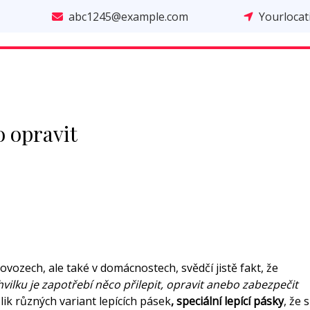
abc1245@example.com
Yourloca
o opravit
ovozech, ale také v domácnostech, svědčí jistě fakt, že
vilku je zapotřebí něco přilepit, opravit anebo zabezpečit
ik různých variant lepících pásek
,
speciální lepící pásky
, že s