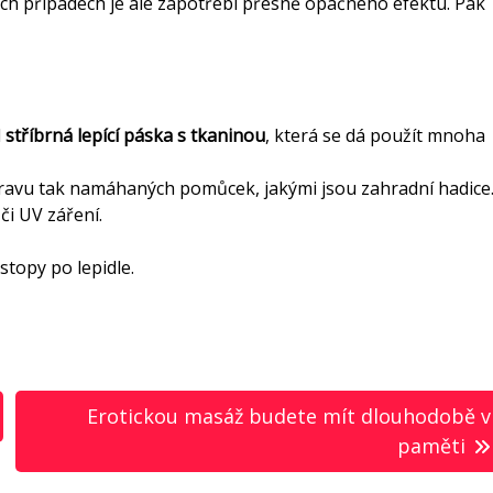
ch případech je ale zapotřebí přesně opačného efektu. Pak
d
stříbrná lepící páska s tkaninou
, která se dá použít mnoha
opravu tak namáhaných pomůcek, jakými jsou zahradní hadice
či UV záření.
stopy po lepidle.
Erotickou masáž budete mít dlouhodobě v
paměti