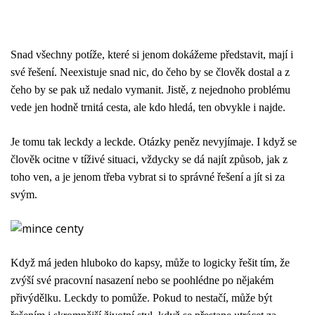
Snad všechny potíže, které si jenom dokážeme představit, mají i
své řešení. Neexistuje snad nic, do čeho by se člověk dostal a z
čeho by se pak už nedalo vymanit. Jistě, z nejednoho problému
vede jen hodně trnitá cesta, ale kdo hledá, ten obvykle i najde.
Je tomu tak leckdy a leckde. Otázky peněz nevyjímaje. I když se
člověk ocitne v tíživé situaci, vždycky se dá najít způsob, jak z
toho ven, a je jenom třeba vybrat si to správné řešení a jít si za
svým.
Když má jeden hluboko do kapsy, může to logicky řešit tím, že
zvýší své pracovní nasazení nebo se poohlédne po nějakém
přivýdělku. Leckdy to pomůže. Pokud to nestačí, může být