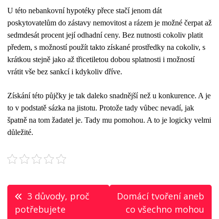
U této nebankovní hypotéky přece stačí jenom dát
poskytovatelům do zástavy nemovitost a rázem je možné čerpat až
sedmdesát procent její odhadní ceny. Bez nutnosti cokoliv platit
předem, s možností použít takto získané prostředky na cokoliv, s
krátkou stejně jako až třicetiletou dobou splatnosti i možností
vrátit vše bez sankcí i kdykoliv dříve.
Získání této půjčky je tak daleko snadnější než u konkurence. A je
to v podstatě sázka na jistotu. Protože tady vůbec nevadí, jak
špatně na tom žadatel je. Tady mu pomohou. A to je logicky velmi
důležité.
Navigace
3 důvody, proč
Domácí tvoření aneb
pro
potřebujete
co všechno mohou