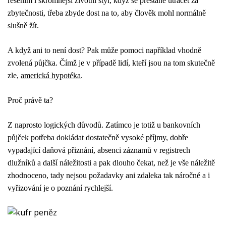
řešením i skromnější životní styl, když se přestane utrácet za
zbytečnosti, třeba zbyde dost na to, aby člověk mohl normálně
slušně žít.
A když ani to není dost? Pak může pomoci například vhodně
zvolená půjčka. Čímž je v případě lidí, kteří jsou na tom skutečně
zle,
americká hypotéka
.
Proč právě ta?
Z naprosto logických důvodů. Zatímco je totiž u bankovních
půjček potřeba dokládat dostatečně vysoké příjmy, dobře
vypadající daňová přiznání, absenci záznamů v registrech
dlužníků a další náležitosti a pak dlouho čekat, než je vše náležitě
zhodnoceno, tady nejsou požadavky ani zdaleka tak náročné a i
vyřizování je o poznání rychlejší.