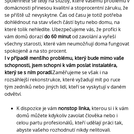
Spolehněte se tedy na služby, které vašemu problému v
domácnosti přinesou kvalitní a stoprocentní záruku, že
se příště už nevyskytne. Čas od času je totiž potřeba
dohlédnout na stav všech částí bytu nebo domu, na
které tolik nehledíte. Ubezpečujeme vás, že profíci k
vám domů dorazí
do 60 minut
od zavolání a vyřeší
všechny starosti, které vám neumožňují doma fungovat
spokojeně a na sto procent.
I v případě menšího problému, který bude mimo vaše
schopnosti, jsem schopni k vám poslat instalatéra,
který se s ním poradí.
Zaměřujeme se však i na
rozsáhlejší rekonstrukce, které vyžadují mít po ruce
tým zedníků nebo jiných lidí, kteří se vyskytují v daném
odvětví.
K dispozice je vám
nonstop linka,
kterou si i k vám
domů můžete kdykoliv zavolat člověka nebo i
celou partu profesionálů, kteří udělají práci tak,
abyste vašeho rozhodnutí nikdy nelitovali.