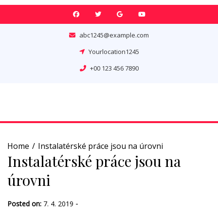
Skip
to
content
abc1245@example.com
Yourlocation1245
+00 123 456 7890
Home
Instalatérské práce jsou na úrovni
Instalatérské práce jsou na
úrovni
-
Posted on:
7. 4. 2019