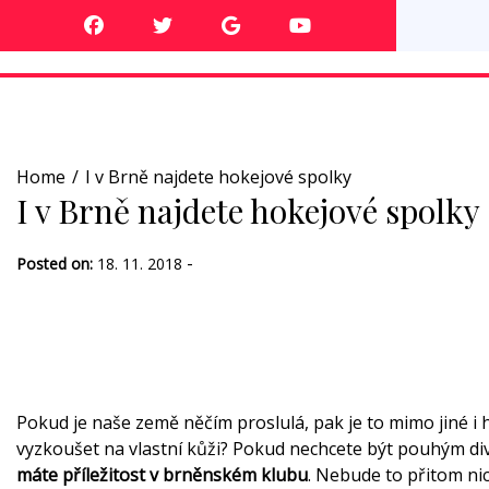
Skip
to
content
Home
I v Brně najdete hokejové spolky
I v Brně najdete hokejové spolky
-
Posted on:
18. 11. 2018
Pokud je naše země něčím proslulá, pak je to mimo jiné i hr
vyzkoušet na vlastní kůži? Pokud nechcete být pouhým di
máte příležitost v brněnském klubu
. Nebude to přitom ni