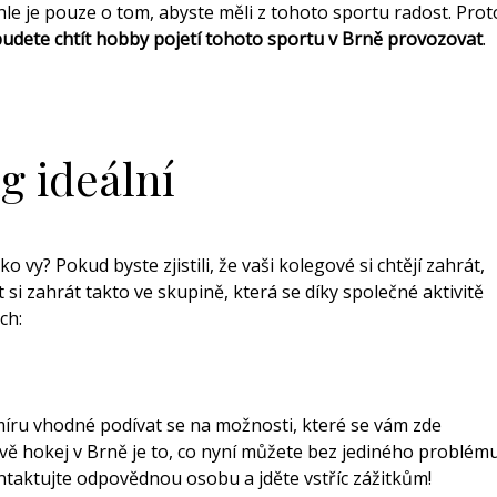
hle je pouze o tom, abyste měli z tohoto sportu radost. Prot
budete chtít hobby pojetí tohoto sportu v Brně provozovat
.
g ideální
jako vy? Pokud byste zjistili, že vaši kolegové si chtějí zahrát,
si zahrát takto ve skupině, která se díky společné aktivitě
ch:
dmíru vhodné podívat se na možnosti, které se vám zde
ávě
hokej v Brně
je to, co nyní můžete bez jediného problém
ontaktujte odpovědnou osobu a jděte vstříc zážitkům!