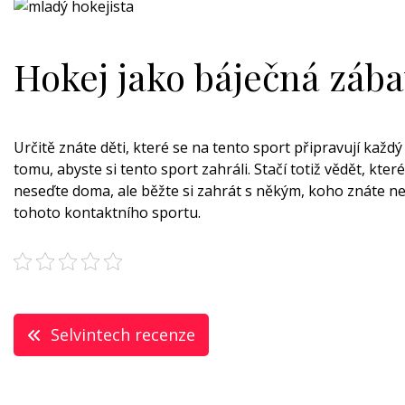
Hokej jako báječná zába
Určitě znáte děti, které se na tento sport připravují každ
tomu, abyste si tento sport zahráli. Stačí totiž vědět, kte
neseďte doma, ale běžte si zahrát s někým, koho znáte neb
tohoto kontaktního sportu.
Navigace
Selvintech recenze
pro