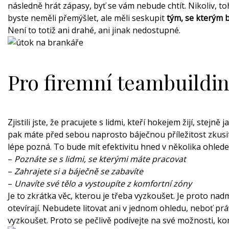
následně hrát zápasy, byť se vám nebude chtít. Nikoliv, to
byste neměli přemýšlet, ale měli seskupit
tým, se kterým 
Není to totiž ani drahé, ani jinak nedostupné.
Pro firemní teambuildin
Zjistili jste, že pracujete s lidmi, kteří hokejem žijí, stejně 
pak máte před sebou naprosto báječnou příležitost zkusit 
lépe pozná. To bude mít efektivitu hned v několika ohlede
–
Poznáte se s lidmi, se kterými máte pracovat
–
Zahrajete si a báječně se zabavíte
–
Unavíte své tělo a vystoupíte z komfortní zóny
Je to zkrátka věc, kterou je třeba vyzkoušet. Je proto na
otevírají. Nebudete litovat ani v jednom ohledu, neboť pr
vyzkoušet. Proto se pečlivě podívejte na své možnosti, k