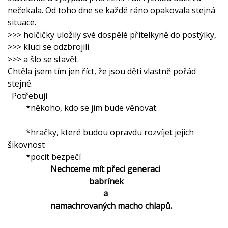
nečekala. Od toho dne se každé ráno opakovala stejná
situace.
­>>> holčičky uložily své dospělé přítelkyně do postýlky,
>>> kluci se odzbrojili
>>> a šlo se stavět.
Chtěla jsem tím jen říct, že jsou děti vlastně pořád
stejné.
Potřebují
*někoho, kdo se jim bude věnovat.
*hračky, které budou opravdu rozvíjet jejich
šikovnost
*pocit bezpečí
Nechceme mít přeci generaci
babrínek
a
namachrovaných macho chlapů.