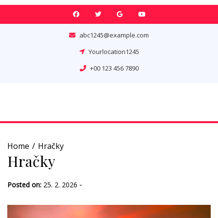
Skip
to
content
abc1245@example.com
Yourlocation1245
+00 123 456 7890
Home
Hračky
Hračky
-
Posted on:
25. 2. 2026