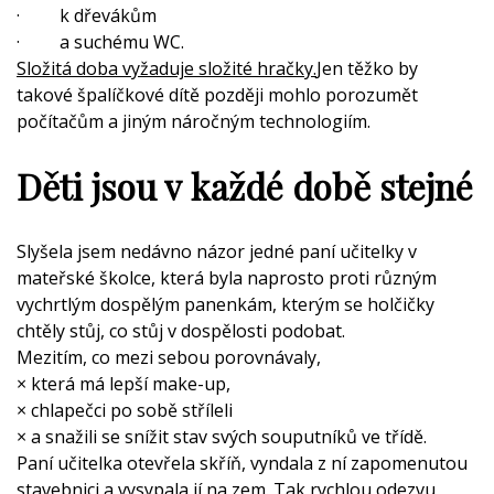
· k dřevákům
· a suchému WC.
Složitá doba vyžaduje složité hračky.
Jen těžko by
takové špalíčkové dítě později mohlo porozumět
počítačům a jiným náročným technologiím.
Děti jsou v každé době stejné
Slyšela jsem nedávno názor jedné paní učitelky v
mateřské školce, která byla naprosto proti různým
vychrtlým dospělým panenkám, kterým se holčičky
chtěly stůj, co stůj v dospělosti podobat.
Mezitím, co mezi sebou porovnávaly,
× která má lepší make-up,
× chlapečci po sobě stříleli
× a snažili se snížit stav svých souputníků ve třídě.
Paní učitelka otevřela skříň, vyndala z ní zapomenutou
stavebnici a vysypala jí na zem. Tak rychlou odezvu