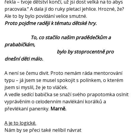
řekla – tvoje dětství končí, už jsi dost velká na to abys
pracovala.“ A dala jí do ruky pletací jehlice. Hrozné, že?
Ale to by bylo povídání velice smutné.
Proto pojďme raději k tématu dětské hry.
To, co stačilo našim pradědečkům a
prababičkám,
bylo by stoprocentně pro
dnešní děti málo.
A není se čemu divit. Proto nemám ráda mentorování
typu – já jsem se musel spokojit s polínkem, o kterém
jsem si myslil, že je to vláček.
A vedle sedící babička se snaží svého prapotomka oslnit
vyprávěním o celodenním navlékání korálků a
převlékaní panenky.
Marně.
A je to logické.
Nám by se přeci také nelíbil návrat