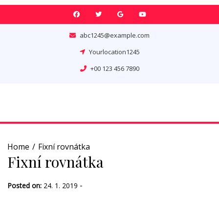
Skip
to
content
abc1245@example.com
Yourlocation1245
+00 123 456 7890
Home
Fixní rovnátka
Fixní rovnátka
-
Posted on:
24. 1. 2019