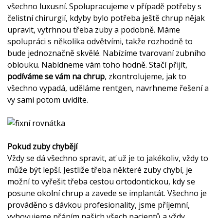
všechno luxusní. Spolupracujeme v případě potřeby s
čelistní chirurgií, kdyby bylo potřeba ještě chrup nějak
upravit, vytrhnou třeba zuby a podobně. Máme
spolupráci s několika odvětvími, takže rozhodně to
bude jednoznačně skvělé. Nabízíme tvarovaní zubního
oblouku. Nabídneme vám toho hodně. Stačí přijít,
podíváme se vám na chrup
, zkontrolujeme, jak to
všechno vypadá, uděláme rentgen, navrhneme řešení a
vy sami potom uvidíte.
Pokud zuby chybějí
Vždy se dá všechno spravit, ať už je to jakékoliv, vždy to
může být lepší. Jestliže třeba některé zuby chybí, je
možní to vyřešit třeba cestou ortodontickou, kdy se
posune okolní chrup a zavede se implantát. Všechno je
prováděno s dávkou profesionality, jsme příjemní,
vyhovujeme přáním našich všech pacientů a vždy