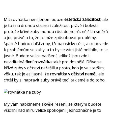
Mít rovnátka není jenom pouze
estetická záležitost
, ale
je to i na druhou stranu i záležitost právě i bolesti,
protože křivé zuby mohou růst do nejrůznějších směrů
a jde právě o to, že to mže způsobovat problémy,
špatně budou další zuby, třeba osičky růst, a to povede
k problémům se zuby, a to by se vám jistě nelíbilo, to je
jasné. Budete velice nadšení, jelikož jsou zde i
neviditelná
fixní rovnátka
také pro dospělé. Dříve se
křivé zuby v dětství neřešili a proto, kdo je ve starším
věku, tak je asi jasné, že
rovnátka v dětství neměl
, ale
chtěl by si napravit zuby právě teď, tak směle do toho.
My vám nabídneme skvělé řešení, se kterým budete
všichni nad míru velice spokojení. Jednoznačně je to