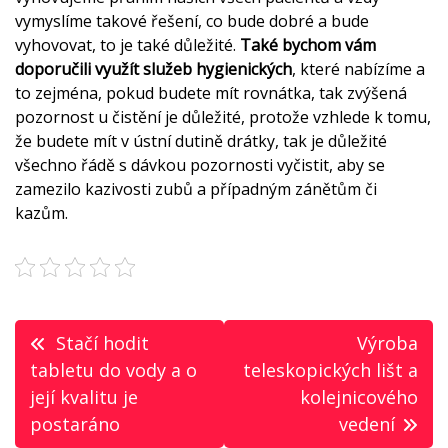
vymyslíme takové řešení, co bude dobré a bude
vyhovovat, to je také důležité.
Také bychom vám
doporučili využít služeb hygienických
, které nabízíme a
to zejména, pokud budete mít rovnátka, tak zvýšená
pozornost u čistění je důležité, protože vzhlede k tomu,
že budete mít v ústní dutině drátky, tak je důležité
všechno řádě s dávkou pozornosti vyčistit, aby se
zamezilo kazivosti zubů a případným zánětům či
kazům.
Navigace
Stačí hodit
Výroba
pro
tabletu do vody a o
teleskopických lišt a
její kvalitu je
kolejnicového
příspěvek
postaráno
vedení