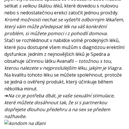
setkat
s velkou škálou léků,
které dovedou s nulovou
nebo s nedostatečnou erekcí zatočit jednou provždy.
Kromě možnosti nechat se vyšetřit odborným lékařem,
který vám může předepsat lék na váš konkrétní
problém, si můžete pomoci i z pohodlí domova.
Stačí se rozhlédnout v nabídce volně prodejných léků,
které jsou dostupné všem mužům s diagnózou erektilní
dysfunkce. Jedním z nejnovějších léků je
Spedra
a
obsahuje účinnou látku Avanafil –
totožnou s tou,
kterou nalezete v nejproslulejším léku, jakým je Viagra.
Na kvalitu tohoto léku se můžete spolehnout, protože
se jedná o ověřený produkt, který účinkuje během
několika minut.
➔
Na co je potřeba dbát, je vaše sexuální stimulace,
které můžete dosáhnout tak, že si s partnerkou
dopřejete dlouhou předehru a na sex se předem
nažhavíte.