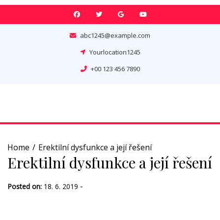
Skip
to
content
abc1245@example.com
Yourlocation1245
+00 123 456 7890
Home
Erektilní dysfunkce a její řešení
Erektilní dysfunkce a její řešení
-
Posted on:
18. 6. 2019