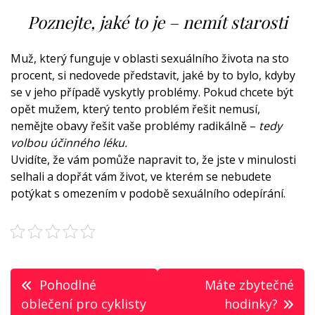
Poznejte, jaké to je – nemít starosti
Muž, který funguje v oblasti sexuálního života na sto
procent, si nedovede představit, jaké by to bylo, kdyby
se v jeho případě vyskytly problémy. Pokud chcete být
opět mužem, který tento problém řešit nemusí,
nemějte obavy řešit vaše problémy radikálně –
tedy
volbou účinného léku.
Uvidíte, že vám pomůže napravit to, že jste v minulosti
selhali a dopřát vám život, ve kterém se nebudete
potýkat s omezením v podobě sexuálního odepírání.
Navigace
Pohodlné
Máte zbytečné
pro
oblečení pro cyklisty
hodinky?