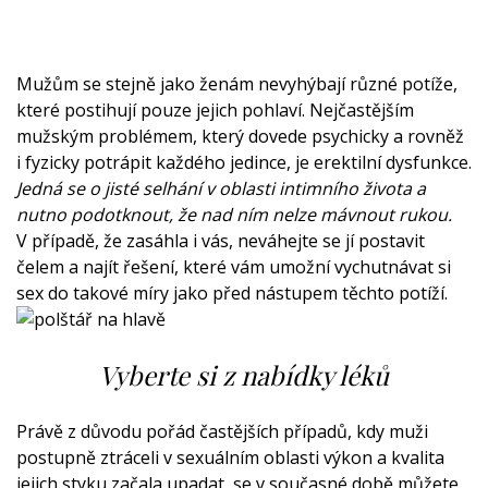
Mužům se stejně jako ženám nevyhýbají různé potíže,
které postihují pouze jejich pohlaví. Nejčastějším
mužským problémem, který dovede psychicky a rovněž
i fyzicky potrápit každého jedince, je erektilní dysfunkce.
Jedná se o jisté selhání v oblasti intimního života a
nutno podotknout, že nad ním nelze mávnout rukou.
V případě, že zasáhla i vás, neváhejte se jí postavit
čelem a najít řešení, které vám umožní vychutnávat si
sex do takové míry jako před nástupem těchto potíží.
Vyberte si z nabídky léků
Právě z důvodu pořád častějších případů, kdy muži
postupně ztráceli v sexuálním oblasti výkon a kvalita
jejich styku začala upadat, se v současné době můžete