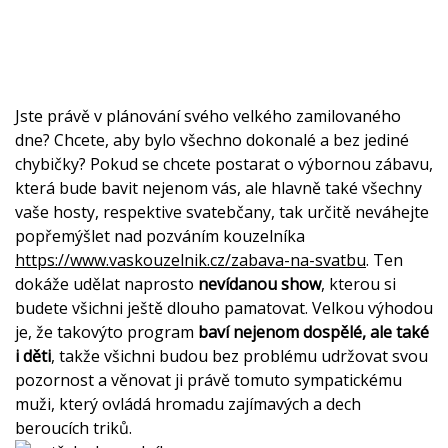
Jste právě v plánování svého velkého zamilovaného
dne? Chcete, aby bylo všechno dokonalé a bez jediné
chybičky? Pokud se chcete postarat o výbornou zábavu,
která bude bavit nejenom vás, ale hlavně také všechny
vaše hosty, respektive svatebčany, tak určitě neváhejte
popřemýšlet nad pozváním kouzelníka
https://www.vaskouzelnik.cz/zabava-na-svatbu
. Ten
dokáže udělat naprosto
nevídanou show
, kterou si
budete všichni ještě dlouho pamatovat. Velkou výhodou
je, že takovýto program
baví nejenom dospělé, ale také
i děti
, takže všichni budou bez problému udržovat svou
pozornost a věnovat ji právě tomuto sympatickému
muži, který ovládá hromadu zajímavých a dech
beroucích triků.