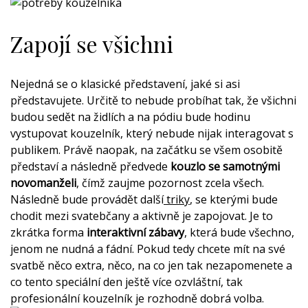
Zapojí se všichni
Nejedná se o klasické představení, jaké si asi
představujete. Určitě to nebude probíhat tak, že všichni
budou sedět na židlích a na pódiu bude hodinu
vystupovat kouzelník, který nebude nijak interagovat s
publikem. Právě naopak, na začátku se všem osobitě
představí a následně předvede
kouzlo se samotnými
novomanželi
, čímž zaujme pozornost zcela všech.
Následně bude provádět další
triky
, se kterými bude
chodit mezi svatebčany a aktivně je zapojovat. Je to
zkrátka forma
interaktivní zábavy
, která bude všechno,
jenom ne nudná a fádní. Pokud tedy chcete mít na své
svatbě něco extra, něco, na co jen tak nezapomenete a
co tento speciální den ještě více ozvláštní, tak
profesionální kouzelník je rozhodně dobrá volba.