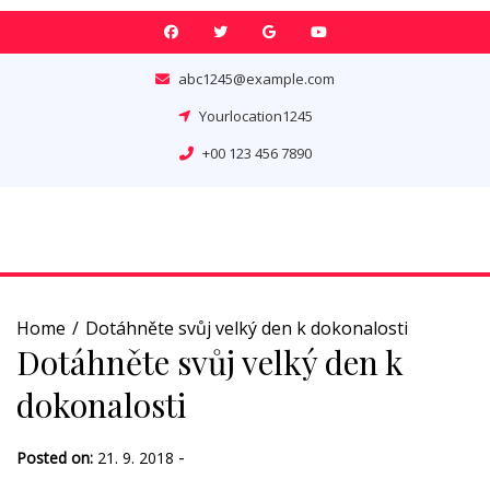
Skip
to
content
abc1245@example.com
Yourlocation1245
+00 123 456 7890
Home
Dotáhněte svůj velký den k dokonalosti
Dotáhněte svůj velký den k
dokonalosti
-
Posted on:
21. 9. 2018