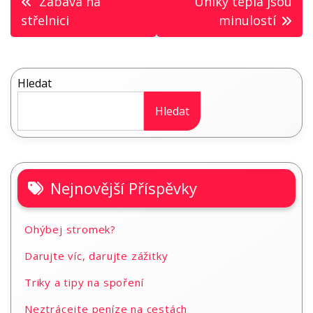
Zábava na
Úniky tepla jsou
pro
střelnici
minulostí
příspěvek
Hledat
Hledat
Nejnovější Příspěvky
Ohýbej stromek?
Darujte víc, darujte zážitky
Triky a tipy na spoření
Neztrácejte peníze na cestách