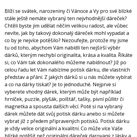
Blíží se svátek, narozeniny či Vánoce a Vy pro své blízké
stále ještě nemáte vybraný ten nejvhodnější dáreček?
Chtěli byste jim udělat něčím velikou radost, ale vůbec
nevíte, jak by takový dokonalý dáreček mohl vypadat a
co by je nejvíce potěšilo? Nezoufejte, protože my jsme
tu od toho, abychom Vám nabídli ten nejširší výběr
dárků, kterým nechybí originalita, krása a kvalita. Říkáte
si, co Vám tak dokonalého můžeme nabídnout? Již po
celou řadu let Vám nabízíme
potisk dárku
, dle vlastních
představ a přání. Z jakých dárků si u nás můžete vybírat
a co na dárky tiskat? Je to jednoduché. Nejprve si
vyberete vhodný dárek, kterým může být například
hrníček, puzzle, plyšák, polštář, tašky, pivní půllitr či
magnetka a spousta dalších věcí. Poté si na vybraný
dárek můžete dát svůj potisk dárku anebo si můžete
vybrat již z předem připravených potisků. Potisk dárku
je vždy velice originální a kvalitní. Co může více Vaše
blízké potěšit než originální dáreček darovaný z lásky a