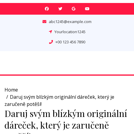
Skip
to
content
abc1245@example.com
Yourlocation1245
+00 123 456 7890
Home
Daruj svým blízkým originální dáreček, který je
zaručeně potěší!
Daruj svým blízkým originální
dáreček, který je zaručeně