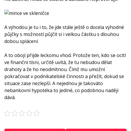
A výhodou je tu i to, že jde stále ještě o docela výhodné
půjčky s možností půjčit si i velkou částku s dlouhou
dobou splácení.
A to obojí přijde leckomu vhod. Protože ten, kdo se ocitl
ve finanční tísni, určitě uvítá, že tu nebudou dělat
drahoty a že ho neodmítnou. Čímž mu umožní
pokračovat v podnikatelské činnosti a přežít, dokud se
situace zase nezlepší. A nejednou je takováto
nebankovní hypotéka to jediné, co podobnou naději
dává.