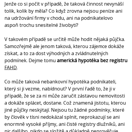
Jenže co si počít v případě, že taková činnost nevynáší
tolik, kolik by měla? Co když zrovna nejsou peníze ani
na udržování firmy v chodu, ani na podnikatelovo
aspoň trochu snesitelné živobytí?
V takovém případě se určitě může hodit nějaká půjčka.
Samozřejmě ale jenom taková, kterou zájemce dokáže
získat, a to za dost výhodných a zvládnutelných
podmínek. Dejme tomu
americká hypotéka bez registru
FAHD
.
Co může taková nebankovní hypotéka podnikateli,
který si ji vezme, nabídnout? V první řadě to, že ji v
případě, že se za ni může zaručit zástavou nemovitosti
a dokáže splácet, dostane. Což znamená jistotu, kterou
jiné půjčky neskýtají. Nejsou tu žádné podmínky, které
by člověk v tísni nedokázal splnit, neprokazují se ani
enormně vysoké příjmy, ani čisté registry dlužníků, ani
nic dalšího, nikdo se složitě a důkladně neprověřuje.