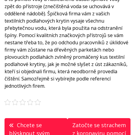
zpět do přístroje (znečištěná voda se uchovává v
oddělené nádobě). Špičková firma vám z vašich
textilních podlahových krytin vysaje všechnu
přebytečnou vodu, která byla použita na odstranění
špíny. Pomocí kvalitních značkových přístrojů se vám
nestane třeba to, že po odchodu pracovníků z úklidové
firmy vám zůstane na dřevěných parketách nebo
plovoucích podlahách zvlněný promáčený kus textilní
podlahové krytiny, jak je možné slyšet z úst zákazníků,
kteří si objednali firmu, která neodborně provedla
čištění. Samozřejmě si vybírejte podle referencí
jednotlivých firem.
Navigace
Chcete se
Zatočte se strachem
blýsknout svým
z koronaviru pomocí