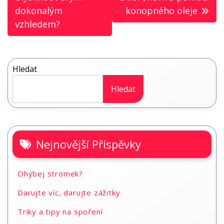
pro
dokonalým
konopného oleje
příspěvek
vzhledem?
Hledat
Hledat
Nejnovější Příspěvky
Ohýbej stromek?
Darujte víc, darujte zážitky
Triky a tipy na spoření