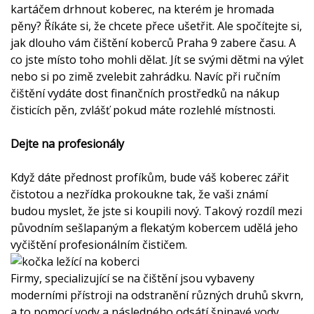
kartáčem drhnout koberec, na kterém je hromada
pěny? Říkáte si, že chcete přece ušetřit. Ale spočítejte si,
jak dlouho vám
čištění koberců Praha 9
zabere času. A
co jste místo toho mohli dělat. Jít se svými dětmi na výlet
nebo si po zimě zvelebit zahrádku. Navíc při ručním
čištění vydáte dost finančních prostředků na nákup
čisticích pěn, zvlášť pokud máte rozlehlé místnosti.
Dejte na profesionály
Když dáte přednost profíkům, bude váš koberec zářit
čistotou a nezřídka prokoukne tak, že vaši známí
budou myslet, že jste si koupili nový. Takový rozdíl mezi
původním sešlapaným a flekatým kobercem udělá jeho
vyčištění profesionálním čističem.
Firmy, specializující se na čištění jsou vybaveny
moderními přístroji na odstranění různých druhů skvrn,
a to pomocí vody a následného odsátí špinavé vody