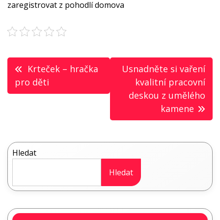
zaregistrovat z pohodlí domova
Navigace
Krteček – hračka
Usnadněte si vaření
pro
pro děti
kvalitní pracovní
deskou z umělého
příspěvek
kamene
Hledat
Hledat