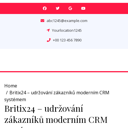
Skip
to
content
abc1245@example.com
Yourlocation1245
+00 123 456 7890
Home
Britix24 – udržování zákazníků moderním CRM
systémem
Britix24 – udržování
zákazníků moderním CRM