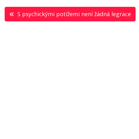
Navigace
S psychickými potížemi není žádná legrace
pro
příspěvek