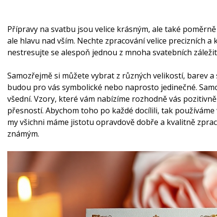
Přípravy na svatbu jsou velice krásným, ale také poměrně
ale hlavu nad vším. Nechte zpracování velice precizních a 
nestresujte se alespoň jednou z mnoha svatebních záležit
Samozřejmě si můžete vybrat z různých velikostí, barev a
budou pro vás symbolické nebo naprosto jedinečné. Samo
všední. Vzory, které vám nabízíme rozhodně vás pozitivn
přesností. Abychom toho po každé docílili, tak používám
my všichni máme jistotu opravdově dobře a kvalitně zprac
známým.